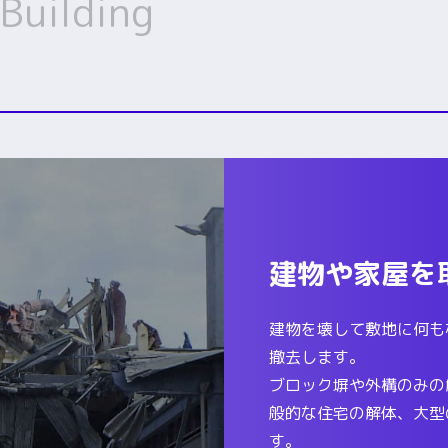
Building
建物や家屋を
建物を壊して敷地に何も
撤去します。
ブロック塀や外構のみの
般的な住宅の解体、大型
す。