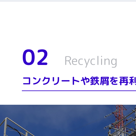
02
Recycling
コンクリートや鉄屑を再